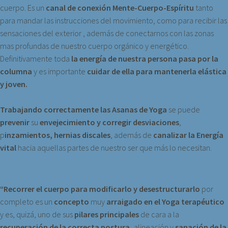
cuerpo. Es un
canal de conexión Mente-Cuerpo-Espíritu
tanto
para mandar las instrucciones del movimiento, como para recibir las
sensaciones del exterior , además de conectarnos con las zonas
mas profundas de nuestro cuerpo orgánico y energético.
Definitivamente toda
la energía de nuestra persona pasa por la
columna
y es importante
cuidar de ella para mantenerla elástica
y joven.
Trabajando correctamente las Asanas de Yoga
se puede
prevenir
su
envejecimiento y corregir desviaciones
,
p
inzamientos, hernias discales
, además de
canalizar la Energía
vital
hacia aquellas partes de nuestro ser que más lo necesitan.
“Recorrer el cuerpo para modificarlo y desestructurarlo
por
completo es un
concepto
muy
arraigado en el Yoga terapéutico
y es, quizá, uno de sus
pilares principales
de cara a la
recuperación de la correcta postura,
alineación y
sanación de la