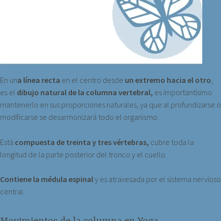
En un
a línea recta
en el centro desde
un extremo hacia el otro
,
es el
dibujo
natural de la columna vertebral,
es importantísimo
mantenerlo en sus proporciones naturales, ya que al profundizarse o
modificarse se desarmonizará todo el organismo.
Está
compuesta de treinta y tres vértebras,
cubre toda la
longitud de la parte posterior del tronco y el cuello.
Contiene la médula espinal
y es atravesada por el sistema nervioso
central.