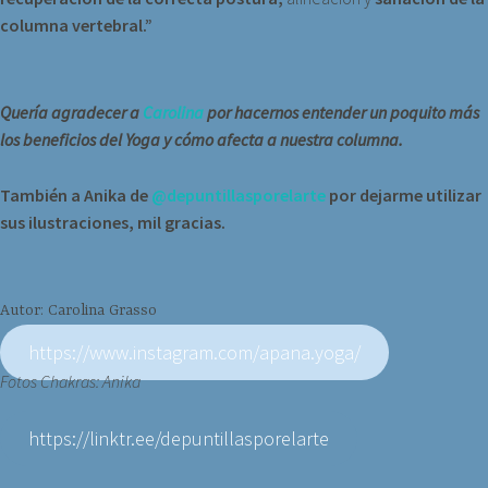
columna vertebral.”
Quería agradecer a
Carolina
por hacernos entender un poquito más
los beneficios del Yoga y cómo afecta a nuestra columna.
También a Anika de
@depuntillasporelarte
por dejarme utilizar
sus ilustraciones, mil gracias.
Autor: Carolina Grasso
https://www.instagram.com/apana.yoga/
Fotos Chakras: Anika
https://linktr.ee/depuntillasporelarte