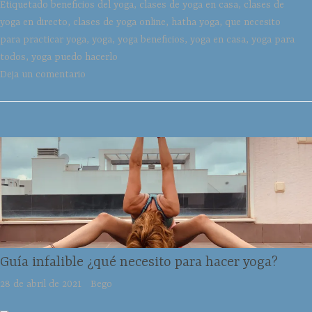
Etiquetado
beneficios del yoga
,
clases de yoga en casa
,
clases de
yoga en directo
,
clases de yoga online
,
hatha yoga
,
que necesito
para practicar yoga
,
yoga
,
yoga beneficios
,
yoga en casa
,
yoga para
todos
,
yoga puedo hacerlo
Deja un comentario
Guía infalible ¿qué necesito para hacer yoga?
28 de abril de 2021
Bego