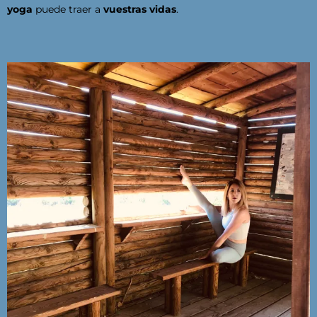
yoga
puede traer a
vuestras vidas
.