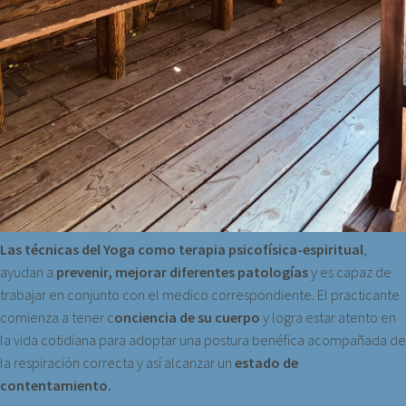
Las técnicas del Yoga como terapia psicofísica-espiritual
,
ayudan a
prevenir, mejorar diferentes patologías
y es capaz de
trabajar en conjunto con el medico correspondiente. El practicante
comienza a tener c
onciencia de su cuerpo
y logra estar atento en
la vida cotidiana para adoptar una postura benéfica acompañada de
la respiración correcta y así alcanzar un
estado de
contentamiento.