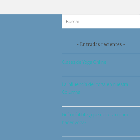
Entradas recientes
Clases de Yoga Online
La influencia del Yoga en nuestra
Columna
Guía infalible ¿qué necesito para
hacer yoga?