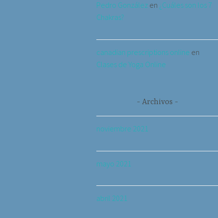
Pedro González
en
¿Cuáles son los 7
Chakras?
canadian prescriptions online
en
Clases de Yoga Online
Archivos
noviembre 2021
mayo 2021
abril 2021