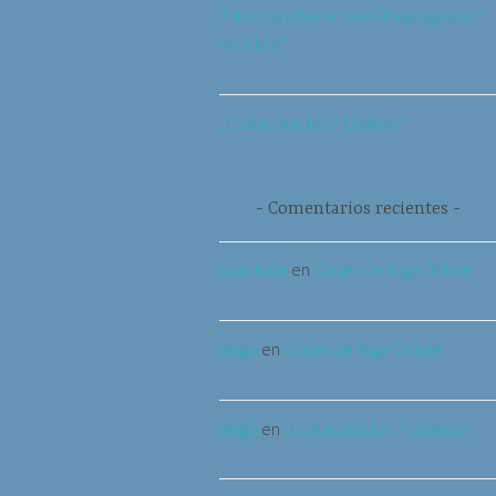
7 tips para hacer bien Bhujangasana ”
la cobra”
¿Cuáles son los 7 Chakras?
Comentarios recientes
porntude
en
Clases de Yoga Online
Bego
en
Clases de Yoga Online
Bego
en
¿Cuáles son los 7 Chakras?