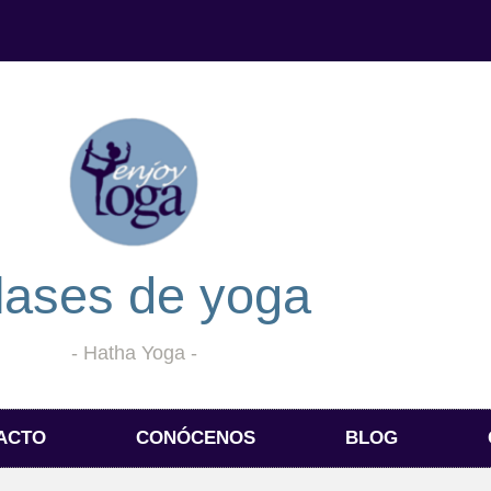
lases de yoga
- Hatha Yoga -
ACTO
CONÓCENOS
BLOG